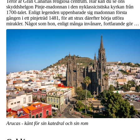
Teror är Gran Canarias religiösa centrum. Här kan du se öns
skyddshelgon Pinje-madonnan i den nyklassicistiska kyrkan från
1700-talet. Enligt legenden uppenbarade sig madonnan första
gången i ett pinjeträd 1481, för att strax därefter börja utföra
mirakler. Något som hon, enligt många invånare, fortfarande gör …
Arucas - känt för sin katedral och sin rom