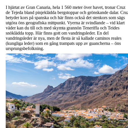
I hjärtat av Gran Canaria, hela 1 560 meter över havet, tronar Cruz
de Tejeda bland pinjeklädda bergstoppar och grönskande dalar. Cru
betyder kors på spanska och här finns också det stenkors som sägs
utgöra öns geografiska mittpunkt. Vyerna är svindlande – vid klart
väder kan du till och med skymta grannön Teneriffa och Teides
snöklädda topp. Här finns gott om vandringsleder. En del
vandringsleder är nya, men de flesta är så kallade caminos reales
(kungliga leder) som en gång trampats upp av guancherna – öns
ursprungsbefolkning.