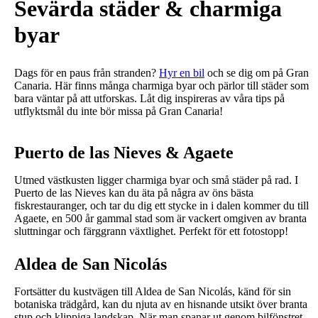
Sevärda städer & charmiga
byar
Dags för en paus från stranden?
Hyr en bil
och se dig om på Gran
Canaria. Här finns många charmiga byar och pärlor till städer som
bara väntar på att utforskas. Låt dig inspireras av våra tips på
utflyktsmål du inte bör missa på Gran Canaria!
Puerto de las Nieves & Agaete
Utmed västkusten ligger charmiga byar och små städer på rad. I
Puerto de las Nieves kan du äta på några av öns bästa
fiskrestauranger, och tar du dig ett stycke in i dalen kommer du till
Agaete, en 500 år gammal stad som är vackert omgiven av branta
sluttningar och färggrann växtlighet. Perfekt för ett fotostopp!
Aldea de San Nicolás
Fortsätter du kustvägen till Aldea de San Nicolás, känd för sin
botaniska trädgård, kan du njuta av en hisnande utsikt över branta
stup och klippiga landskap. När man spanar ut genom bilfönstret