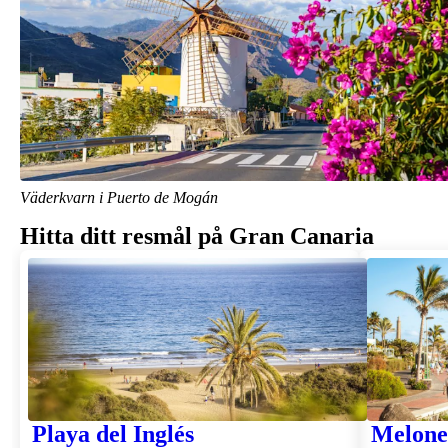
Väderkvarn i Puerto de Mogán
Hitta ditt resmål på Gran Canaria
Playa del Inglés
Melone