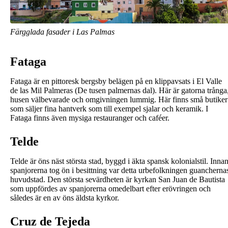
Färgglada fasader i Las Palmas
Fataga
Fataga är en pittoresk bergsby belägen på en klippavsats i El Valle
de las Mil Palmeras (De tusen palmernas dal). Här är gatorna trånga
husen välbevarade och omgivningen lummig. Här finns små butiker
som säljer fina hantverk som till exempel sjalar och keramik. I
Fataga finns även mysiga restauranger och caféer.
Telde
Telde är öns näst största stad, byggd i äkta spansk kolonialstil. Inna
spanjorerna tog ön i besittning var detta urbefolkningen guancherna
huvudstad. Den största sevärdheten är kyrkan San Juan de Bautista
som uppfördes av spanjorerna omedelbart efter erövringen och
således är en av öns äldsta kyrkor.
Cruz de Tejeda