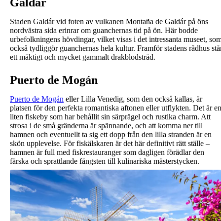
Galdár
Staden Galdár vid foten av vulkanen Montaña de Galdár på öns
nordvästra sida erinrar om guanchernas tid på ön. Här bodde
urbefolkningens hövdingar, vilket visas i det intressanta museet, so
också tydliggör guanchernas hela kultur. Framför stadens rådhus stå
ett mäktigt och mycket gammalt drakblodsträd.
Puerto de Mogán
Puerto de Mogán
eller Lilla Venedig, som den också kallas, är
platsen för den perfekta romantiska aftonen eller utflykten. Det är e
liten fiskeby som har behållit sin särprägel och rustika charm. Att
strosa i de små gränderna är spännande, och att komma ner till
hamnen och eventuellt ta sig ett dopp från den lilla stranden är en
skön upplevelse. För fiskälskaren är det här definitivt rätt ställe –
hamnen är full med fiskrestauranger som dagligen förädlar den
färska och sprattlande fångsten till kulinariska mästerstycken.