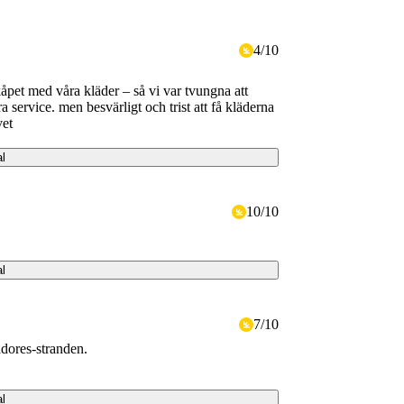
4
/
10
åpet med våra kläder – så vi var tvungna att
ra service. men besvärligt och trist att få kläderna
vet
al
10
/
10
al
7
/
10
adores-stranden.
al