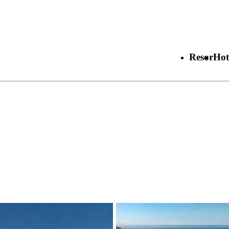
Resor
Hot