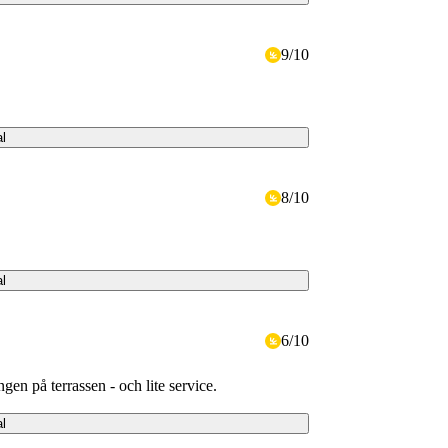
9
/
10
al
8
/
10
al
6
/
10
en på terrassen - och lite service.
al