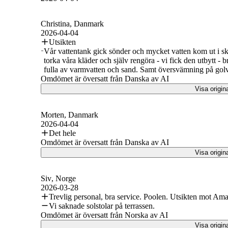
Christina
, Danmark
2026-04-04
Utsikten
Vår vattentank gick sönder och mycket vatten kom ut i sk
torka våra kläder och själv rengöra - vi fick den utbytt - b
fulla av varmvatten och sand. Samt översvämning på gol
Omdömet är översatt från Danska av AI
Visa origin
Morten
, Danmark
2026-04-04
Det hele
Omdömet är översatt från Danska av AI
Visa origin
Siv
, Norge
2026-03-28
Trevlig personal, bra service. Poolen. Utsikten mot Am
Vi saknade solstolar på terrassen.
Omdömet är översatt från Norska av AI
Visa origin