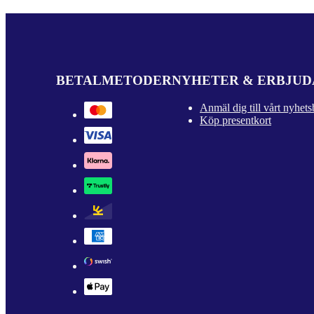
BETALMETODER
NYHETER & ERBJU
Anmäl dig till vårt nyhets
Köp presentkort