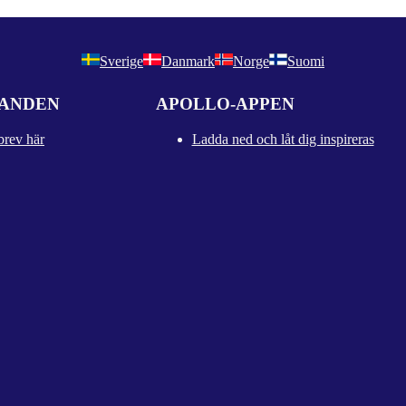
Sverige
Danmark
Norge
Suomi
DANDEN
APOLLO-APPEN
brev här
Ladda ned och låt dig inspireras