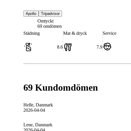
Apollo
Tripadvisor
Omtyckt
7.9
69 omdömen
Städning
Mat & dryck
Service
8.6
7.9
69 Kundomdömen
Helle
, Danmark
2026-04-04
Lene
, Danmark
2026-04-04