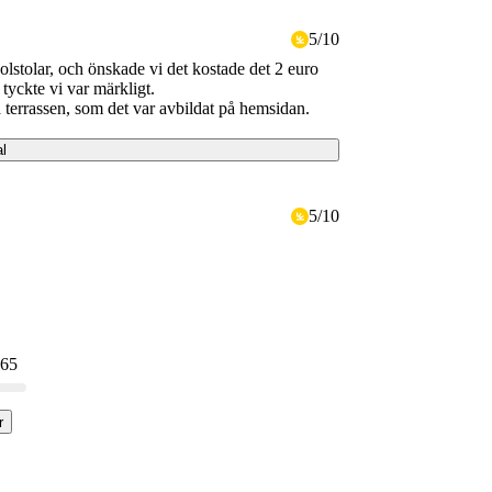
5
/
10
lstolar, och önskade vi det kostade det 2 euro
tyckte vi var märkligt.
på terrassen, som det var avbildat på hemsidan.
al
5
/
10
 65
r