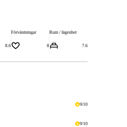
Förväntningar
Rum / lägenhet
8.6
8
7.6
9
/
10
9
/
10