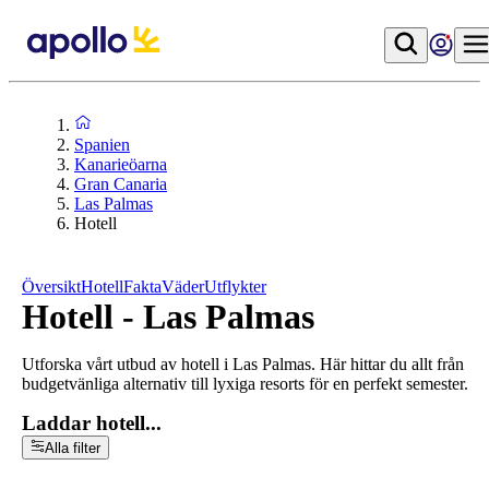
Spanien
Kanarieöarna
Gran Canaria
Las Palmas
Hotell
Översikt
Hotell
Fakta
Väder
Utflykter
Hotell - Las Palmas
Utforska vårt utbud av hotell i Las Palmas. Här hittar du allt från
budgetvänliga alternativ till lyxiga resorts för en perfekt semester.
Laddar hotell...
Alla filter