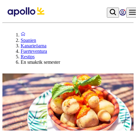
Spanien
Kanarieöarna
Fuerteventura
Restips
En smakrik semester