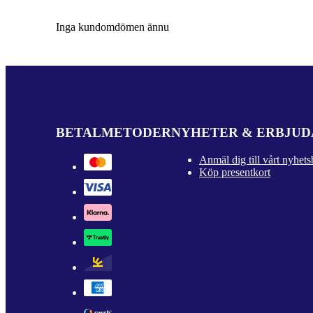
Inga kundomdömen ännu
BETALMETODER
NYHETER & ERBJU
Anmäl dig till vårt nyhets
Köp presentkort