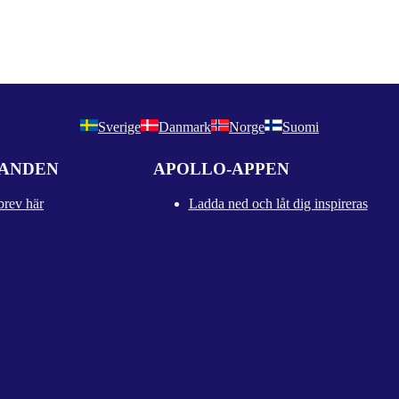
Sverige
Danmark
Norge
Suomi
DANDEN
APOLLO-APPEN
brev här
Ladda ned och låt dig inspireras