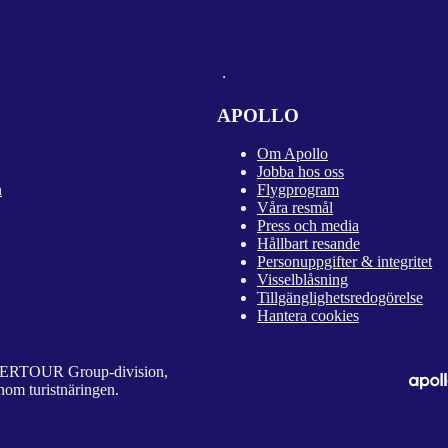
APOLLO
Om Apollo
Jobba hos oss
n
Flygprogram
Våra resmål
Press och media
Hållbart resande
Personuppgifter & integritet
Visselblåsning
Tillgänglighetsredogörelse
Hantera cookies
 DERTOUR Group-division,
nom turistnäringen.