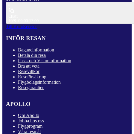
Chatt
10/8: 09.00-17.00
Till Kundservice
INFÖR RESAN
Bagageinformation
Betala din resa
Pass- och Visuminformation
Bra att veta
Resevillkor
Reseförsäkring
Flygbolagsinformation
Resegarantier
APOLLO
Om Apollo
Jobba hos oss
Flygprogram
Våra resmål