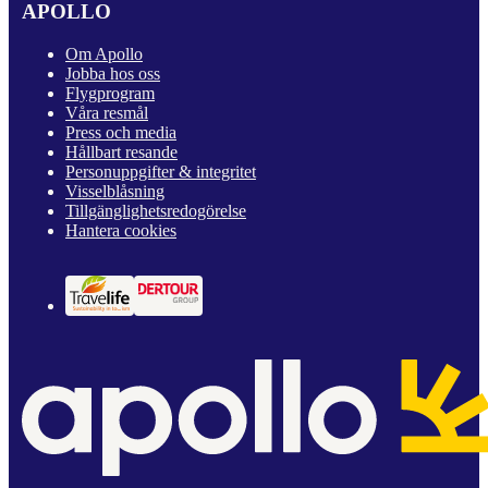
APOLLO
Om Apollo
Jobba hos oss
Flygprogram
Våra resmål
Press och media
Hållbart resande
Personuppgifter & integritet
Visselblåsning
Tillgänglighetsredogörelse
Hantera cookies