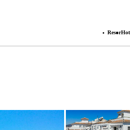
Resor
Hot