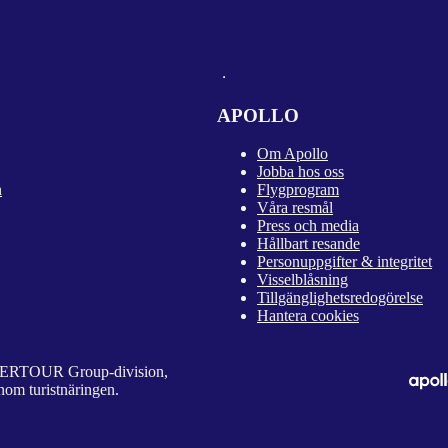
APOLLO
Om Apollo
Jobba hos oss
n
Flygprogram
Våra resmål
Press och media
Hållbart resande
Personuppgifter & integritet
Visselblåsning
Tillgänglighetsredogörelse
Hantera cookies
 DERTOUR Group-division,
nom turistnäringen.