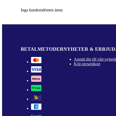
Inga kundomdömen ännu
BETALMETODER
NYHETER & ERBJU
Anmäl dig till vårt nyhets
Köp presentkort