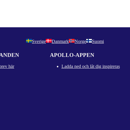
Sverige
Danmark
Norge
Suomi
DANDEN
APOLLO-APPEN
brev här
Ladda ned och låt dig inspireras