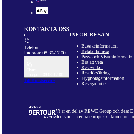
KONTAKTA OSS
INFÖR RESAN
Bagageinformation
Telefon
Betala din resa
Imorgon: 08.30-17.00
Pass- och Visuminformatio
Bra att veta
Resevillkor
Chatt
Reseförsäkring
Imorgon: 09.00-17.00
Flygbolagsinformation
Till Kundservice
Resegarantier
Vi är en del av REWE Group och dess
den största centraleuropeiska koncernen i