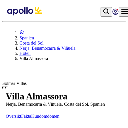
Spanien
Costa del Sol
Nerja, Benamocarra & Viñuela
Hotell
Villa Almassora
Solmar Villas
Villa Almassora
Nerja, Benamocarra & Viñuela, Costa del Sol, Spanien
Översikt
Fakta
Kundomdömen