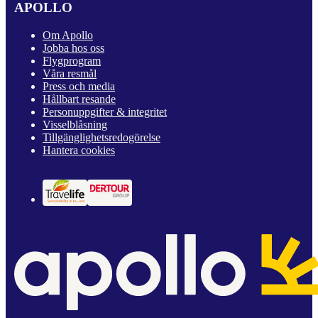
APOLLO
Om Apollo
Jobba hos oss
Flygprogram
Våra resmål
Press och media
Hållbart resande
Personuppgifter & integritet
Visselblåsning
Tillgänglighetsredogörelse
Hantera cookies