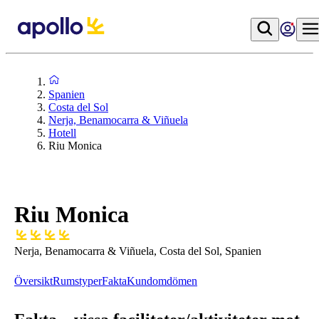
Spanien
Costa del Sol
Nerja, Benamocarra & Viñuela
Hotell
Riu Monica
Riu Monica
Nerja, Benamocarra & Viñuela, Costa del Sol, Spanien
Översikt
Rumstyper
Fakta
Kundomdömen