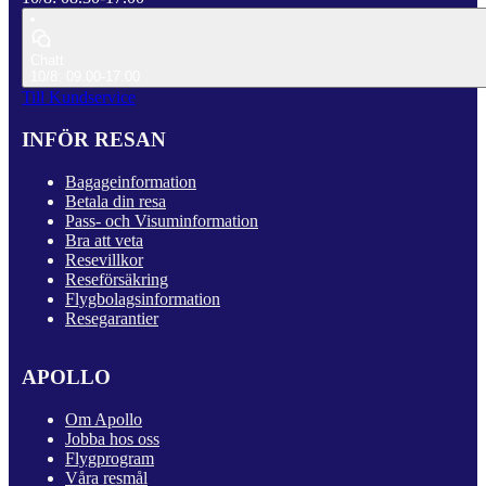
Chatt
10/8: 09.00-17.00
Till Kundservice
INFÖR RESAN
Bagageinformation
Betala din resa
Pass- och Visuminformation
Bra att veta
Resevillkor
Reseförsäkring
Flygbolagsinformation
Resegarantier
APOLLO
Om Apollo
Jobba hos oss
Flygprogram
Våra resmål