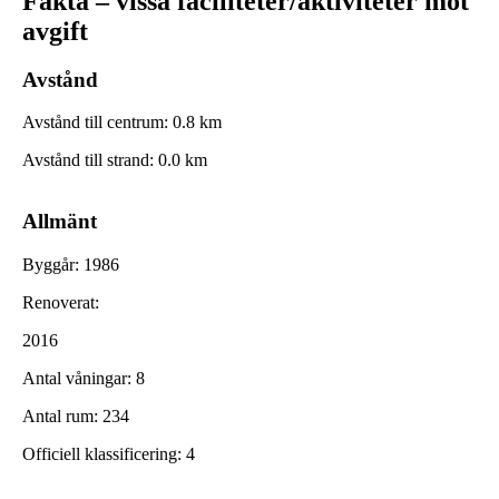
Fakta – vissa faciliteter/aktiviteter mot
avgift
Avstånd
Avstånd till centrum
:
0.8
km
Avstånd till strand
:
0.0
km
Allmänt
Byggår
:
1986
Renoverat
:
2016
Antal våningar
:
8
Antal rum
:
234
Officiell klassificering
:
4