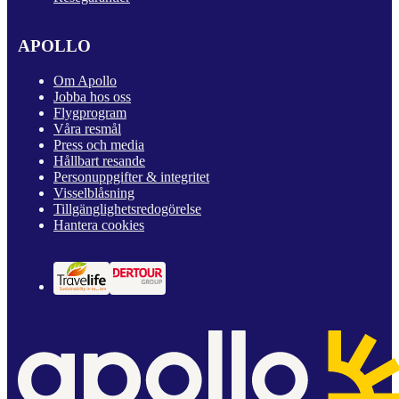
APOLLO
Om Apollo
Jobba hos oss
Flygprogram
Våra resmål
Press och media
Hållbart resande
Personuppgifter & integritet
Visselblåsning
Tillgänglighetsredogörelse
Hantera cookies