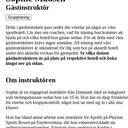
Gästinstruktör
Gruppträning
Delta i gästinstruktör pass under din vistelse på något av våra
sporthotell. Läs mer om coachen, vad för träning hon kommer att
bjuda på och vilka hotell hon gästar nedan. För att delta med våra
gästinstruktörer krävs ingen anmälan. All träning med våra
gästinstruktörer är inkluderad för dig som bor på aktuellt hotell
under den aktuella veckan för gästspelet.
Se vilka datum
gästinstruktören är på plats på respektive hotell och boka
längst ner på sidan.
Om instruktören
Sophie är en engagerad instruktör från Danmark med en bakgrund
som tävlingsdansare sedan hon var 10 år. Hon har en djup förståelse
för rörelse och kroppskontroll, något hon tar med sig in i alla sina
klasser.
Hon har bland annat arbetat som instruktör för Apollo på Playitas
Sports Resort på Fuerteventura, där hon vidareutvecklade sin
undervisningserfarenhet. Förutom dans undervisar Sophie i