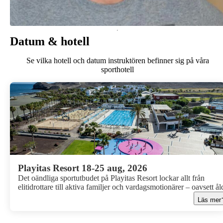
Datum & hotell
Se vilka hotell och datum instruktören befinner sig på våra
sporthotell
Playitas Resort 18-25 aug, 2026
Det oändliga sportutbudet på Playitas Resort lockar allt från
elitidrottare till aktiva familjer och vardagsmotionärer – oavsett ål
eller nivå. Bo i en lägenhet med eget kök, ett bekvämt hotellrum
Läs mer
eller en villa med privat pool. Här väntar ett gränslöst utbud av sp
och aktiviteter, storslagna vyer över det rofyllda landskapet och e
fantastisk utsikt över Atlanten. På Playitas Resort är det omöjligt a