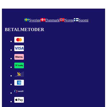
ha tråkigt – här finns alltid något att göra!
Sverige
Danmark
Norge
Suomi
BETALMETODER