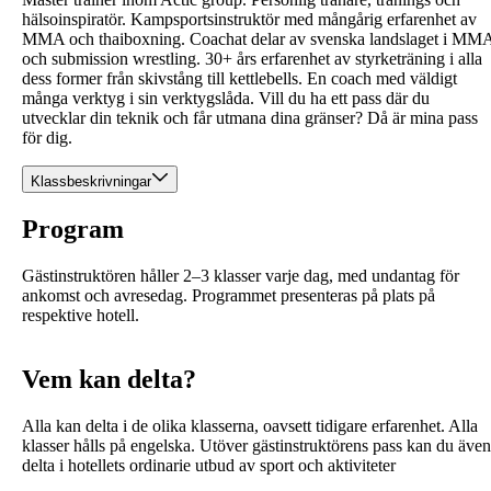
hälsoinspiratör. Kampsportsinstruktör med mångårig erfarenhet av
MMA och thaiboxning. Coachat delar av svenska landslaget i MM
och submission wrestling. 30+ års erfarenhet av styrketräning i alla
dess former från skivstång till kettlebells. En coach med väldigt
många verktyg i sin verktygslåda. Vill du ha ett pass där du
utvecklar din teknik och får utmana dina gränser? Då är mina pass
för dig.
Klassbeskrivningar
Program
Gästinstruktören håller 2–3 klasser varje dag, med undantag för
ankomst och avresedag. Programmet presenteras på plats på
respektive hotell.
Vem kan delta?
Alla kan delta i de olika klasserna, oavsett tidigare erfarenhet. Alla
klasser hålls på engelska. Utöver gästinstruktörens pass kan du även
delta i hotellets ordinarie utbud av sport och aktiviteter