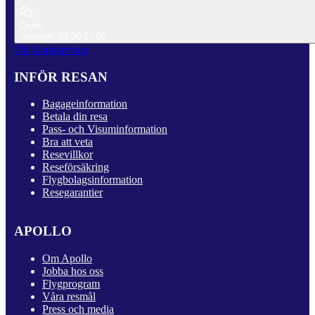
Chatt
Imorgon: 09.00-17.00
Till Kundservice
INFÖR RESAN
Bagageinformation
Betala din resa
Pass- och Visuminformation
Bra att veta
Resevillkor
Reseförsäkring
Flygbolagsinformation
Resegarantier
APOLLO
Om Apollo
Jobba hos oss
Flygprogram
Våra resmål
Press och media