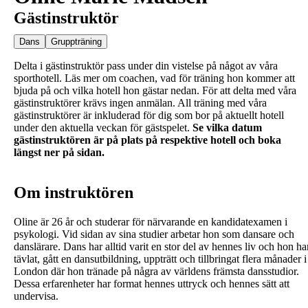
Gästinstruktör
Dans
Gruppträning
Delta i gästinstruktör pass under din vistelse på något av våra
sporthotell. Läs mer om coachen, vad för träning hon kommer att
bjuda på och vilka hotell hon gästar nedan. För att delta med våra
gästinstruktörer krävs ingen anmälan. All träning med våra
gästinstruktörer är inkluderad för dig som bor på aktuellt hotell
under den aktuella veckan för gästspelet.
Se vilka datum
gästinstruktören är på plats på respektive hotell och boka
längst ner på sidan.
Om instruktören
Oline är 26 år och studerar för närvarande en kandidatexamen i
psykologi. Vid sidan av sina studier arbetar hon som dansare och
danslärare. Dans har alltid varit en stor del av hennes liv och hon ha
tävlat, gått en dansutbildning, uppträtt och tillbringat flera månader i
London där hon tränade på några av världens främsta dansstudior.
Dessa erfarenheter har format hennes uttryck och hennes sätt att
undervisa.