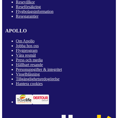
Resevillkor
Reseförsäkring
Flygbolagsinformation
Resegarantier
APOLLO
Om Apollo
Jobba hos oss
Flygprogram
Våra resmål
Press och media
Hållbart resande
Personuppgifter & integritet
Visselblåsning
Tillgänglighetsredogörelse
Hantera cookies