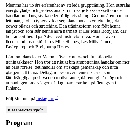
Memmu har tio års erfarenhet av att leda gruppträning. Hon utstråla
energi, glädje och professionalism in i varje klass oavsett om det
handlar om dans, styrka eller rörlighetsträning. Genom åren har hon
lett många olika typer av klasser, bland annat styrketräning, dans,
power pilates och stretching. Den träningsform som följt henne
längst och som står henne allra närmast är Les Mills Bodyjam, där
hon är certifierad på Advanced Instructor‑nivå. Hon är även
licensierad instruktör i Les Mills Shapes, Les Mills Dance,
Bodypump och Bodypump Heavy.
Förutom dans leder Memmu även cardio‑ och funktionella
träningsklasser. Hon tror att riktigt bra gruppträning handlar om mer
än bara rörelse, det handlar om att skapa gemenskap och hitta
glädjen i att träna. Deltagare beskriver hennes klasser som
lättillgängliga, positiva och motiverande, där energin är hög och
utmaningen precis lagom. I dag instruerar hon på flera gym i
Finland.
Följ Memmu på
Instagram
.
Klassbeskrivningar
Program