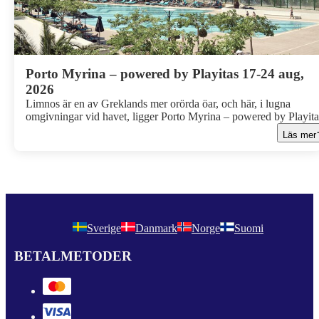
Porto Myrina – powered by Playitas 17-24 aug,
2026
Limnos är en av Greklands mer orörda öar, och här, i lugna
omgivningar vid havet, ligger Porto Myrina – powered by Playita
Här väntar en semester där du kan fylla dagarna med allt från yo
Läs mer
och gruppträning till cykelturer och lata stunder vid poolen. Med
Sports Inclusive ingår ett brett utbud av aktiviteter och träning, o
du väljer själv hur aktiv du vill vara. Oavsett om du reser med
familjen, din partner eller vill kombinera sol och bad med träning,
finns här alla möjligheter att hitta din egen balans.
Sverige
Danmark
Norge
Suomi
BETALMETODER