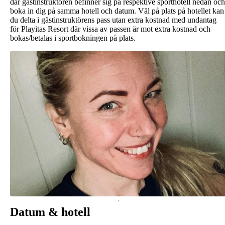
där gästinstruktören befinner sig på respektive sporthotell nedan och
boka in dig på samma hotell och datum. Väl på plats på hotellet kan
du delta i gästinstruktörens pass utan extra kostnad med undantag
för Playitas Resort där vissa av passen är mot extra kostnad och
bokas/betalas i sportbokningen på plats.
Datum & hotell