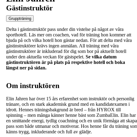
Gästinstruktör
Gruppträning
Delta i gästinstruktör pass under din vistelse på något av våra
sporthotell. Läs mer om coachen, vad för träning hon kommer att
bjuda på och vilka hotell hon gästar nedan. För att delta med våra
gästinstruktörer krävs ingen anmälan. All träning med våra
gästinstruktörer är inkluderad för dig som bor på aktuellt hotell
under den aktuella veckan för gästspelet.
Se vilka datum
gästinstruktören är på plats på respektive hotell och boka
längst ner på sidan.
Om instruktören
Elin Jahren har över 15 års erfarenhet som instruktör och personlig
tränare, och en stark akademisk grund med en kandidatexamen i
idrott. Hennes träningsbakgrund är bred – från HYROX till
spinning – men många känner henne bäst som ZumbaElin. Elin har
en smittande energi, tydlig coachning och en unik förmåga att skapa
pass som både utmanar och motiverar. Hos henne får du träning so
känns trygg, inkluderande och full av glädje.