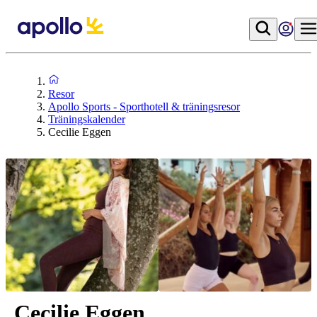
Resor
Apollo Sports - Sporthotell & träningsresor
Träningskalender
Cecilie Eggen
Cecilie Eggen