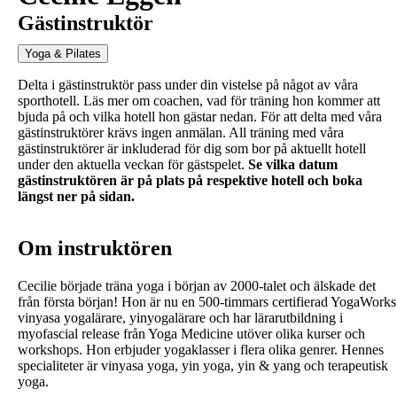
Gästinstruktör
Yoga & Pilates
Delta i gästinstruktör pass under din vistelse på något av våra
sporthotell. Läs mer om coachen, vad för träning hon kommer att
bjuda på och vilka hotell hon gästar nedan. För att delta med våra
gästinstruktörer krävs ingen anmälan. All träning med våra
gästinstruktörer är inkluderad för dig som bor på aktuellt hotell
under den aktuella veckan för gästspelet.
Se vilka datum
gästinstruktören är på plats på respektive hotell och boka
längst ner på sidan.
Om instruktören
Cecilie började träna yoga i början av 2000-talet och älskade det
från första början! Hon är nu en 500-timmars certifierad YogaWorks
vinyasa yogalärare, yinyogalärare och har lärarutbildning i
myofascial release från Yoga Medicine utöver olika kurser och
workshops. Hon erbjuder yogaklasser i flera olika genrer. Hennes
specialiteter är vinyasa yoga, yin yoga, yin & yang och terapeutisk
yoga.