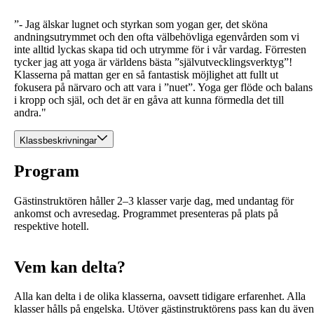
”- Jag älskar lugnet och styrkan som yogan ger, det sköna
andningsutrymmet och den ofta välbehövliga egenvården som vi
inte alltid lyckas skapa tid och utrymme för i vår vardag. Förresten
tycker jag att yoga är världens bästa ”självutvecklingsverktyg”!
Klasserna på mattan ger en så fantastisk möjlighet att fullt ut
fokusera på närvaro och att vara i ”nuet”. Yoga ger flöde och balans
i kropp och själ, och det är en gåva att kunna förmedla det till
andra."
Klassbeskrivningar
Program
Gästinstruktören håller 2–3 klasser varje dag, med undantag för
ankomst och avresedag. Programmet presenteras på plats på
respektive hotell.
Vem kan delta?
Alla kan delta i de olika klasserna, oavsett tidigare erfarenhet. Alla
klasser hålls på engelska. Utöver gästinstruktörens pass kan du även