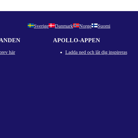
Sverige
Danmark
Norge
Suomi
DANDEN
APOLLO-APPEN
brev här
Ladda ned och låt dig inspireras