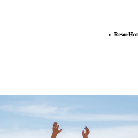
Resor
Hot