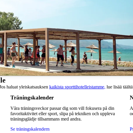
le
Jos haluat yleiskatsauksen
kaikista sporttihotelleistamme,
lue lisää täältä
Träningskalender
N
Våra träningsveckor passar dig som vill fokusera på din
A
favoritaktivitet eller sport, slipa på tekniken och uppleva
o
träningsglädje tillsammans med andra.
Se träningskalendern
P