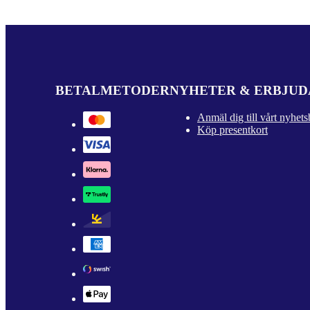
BETALMETODER
NYHETER & ERBJU
Anmäl dig till vårt nyhets
Köp presentkort