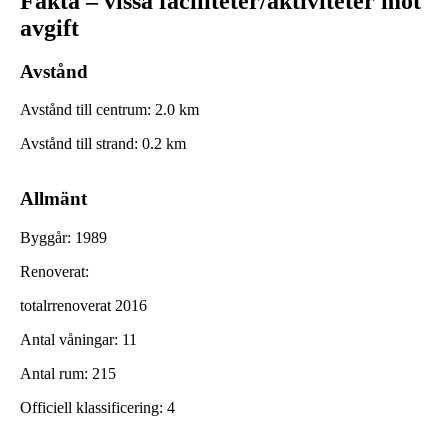
Fakta – vissa faciliteter/aktiviteter mot
avgift
Avstånd
Avstånd till centrum
:
2.0
km
Avstånd till strand
:
0.2
km
Allmänt
Byggår
:
1989
Renoverat
:
totalrrenoverat 2016
Antal våningar
:
11
Antal rum
:
215
Officiell klassificering
:
4