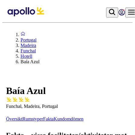
Portugal
Madeira
Funchal
Hotell
Baía Azul
Baía Azul
Funchal, Madeira, Portugal
Översikt
Rumstyper
Fakta
Kundomdömen