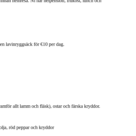
innan hemresa. Ni har helpension, frukost, lunch och
a en lavinryggsäck för €10 per dag.
för allt lamm och fläsk), ostar och färska kryddor.
olja, röd peppar och kryddor