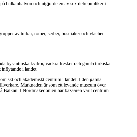
 på balkanhalvön och utgjorde en av sex delrepubliker i
upper av turkar, romer, serber, bosniaker och vlacher.
da bysantinska kyrkor, vackra fresker och gamla turkiska
 inflytande i landet.
onomiskt och akademiskt centrum i landet. I den gamla
ttillverkare. Marknaden är som ett levande museum över
 på Balkan. I Nordmakedonien har bazaaren varit centrum