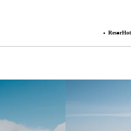
Resor
Hot