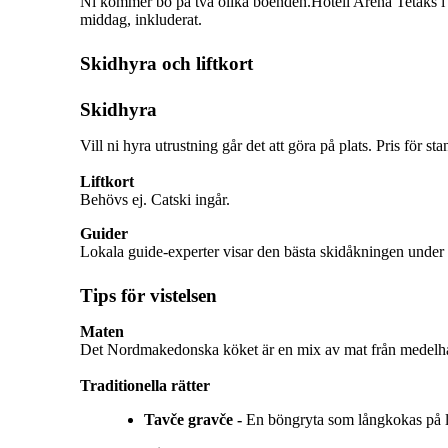
Ni kommer bo på två olika boenden.Hotell Arena Tetaks i P
middag, inkluderat.
Skidhyra och liftkort
Skidhyra
Vill ni hyra utrustning går det att göra på plats. Pris för
Behövs ej. Catski ingår.
Lokala guide-experter visar den bästa skidåkningen under h
Tips för vistelsen
Det Nordmakedonska köket är en mix av mat från medelhave
Traditionella rätter
Tavče gravče -
En böngryta som långkokas på lå