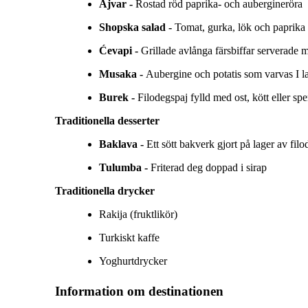
Ajvar -
Rostad röd paprika- och aubergineröra
Shopska salad -
Tomat, gurka, lök och paprika 
Ćevapi -
Grillade avlånga färsbiffar serverade 
Musaka -
Aubergine och potatis som varvas I l
Burek -
Filodegspaj fylld med ost, kött eller spe
Traditionella desserter
Baklava -
Ett sött bakverk gjort på lager av filo
Tulumba -
Friterad deg doppad i sirap
Traditionella drycker
Rakija (fruktlikör)
Turkiskt kaffe
Yoghurtdrycker
Information om destinationen