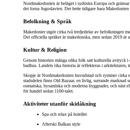
Nordmakedonien
är beläget i sydöstra Europa och gränsa
det forna Jugoslavien. Det hette tidigare bara Makedonie
Befolkning & Språk
Makedonier utgör cirka två tredjedelar av befolkningen me
Det officiella språket är makedonska, men sedan 2019 är alb
Kultur & Religion
Genom historien många olika folk satt kulturella avtryck
badhus. Landets rika historia är reflekteras i arkitekturen
Skopje är Nordmakedonien huvudstad och rymmer cirka en tr
stadsdelen finns Old Bazaar, en livlig, surrande marknad
osmanska, bysantiska och moderna byggnader, och näst eft
för handel sedan 1100-talet.
Aktiviteter utanför skidåkning
Spa och relax på hotellet
Afterski Balkan style