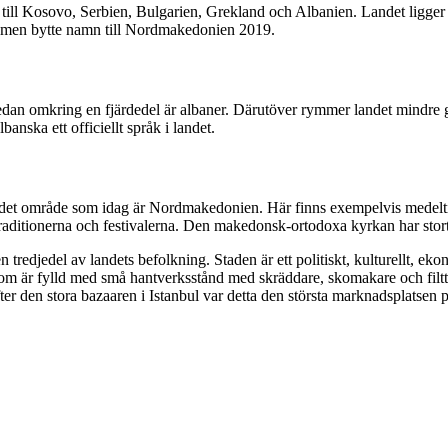
r till Kosovo, Serbien, Bulgarien, Grekland och Albanien. Landet ligger
n men bytte namn till Nordmakedonien 2019.
dan omkring en fjärdedel är albaner. Därutöver rymmer landet mindre gr
anska ett officiellt språk i landet.
 i det område som idag är Nordmakedonien. Här finns exempelvis medelti
, traditionerna och festivalerna. Den makedonsk-ortodoxa kyrkan har stort
edjedel av landets befolkning. Staden är ett politiskt, kulturellt, ek
 som är fylld med små hantverksstånd med skräddare, skomakare och fil
er den stora bazaaren i Istanbul var detta den största marknadsplatsen