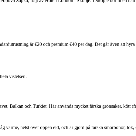
opova Sapka, följt av Hotell London i Skopje. I Skopje bor ni en natt 
 standardutrustning är €20 och premium €40 per dag. Det går även att hyr
ela vistelsen.
t, Balkan och Turkiet. Här används mycket färska grönsaker, kött (fram
g värme, helst över öppen eld, och är gjord på färska smörbönor, lök, 