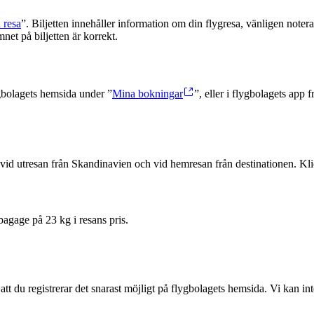
 resa
”. Biljetten innehåller information om din flygresa, vänligen notera
et på biljetten är korrekt.
gbolagets hemsida under ”
Mina bokningar
”, eller i flygbolagets app
vid utresan från Skandinavien och vid hemresan från destinationen. Kli
bagage på 23 kg i resans pris.
t du registrerar det snarast möjligt på flygbolagets hemsida. Vi kan in