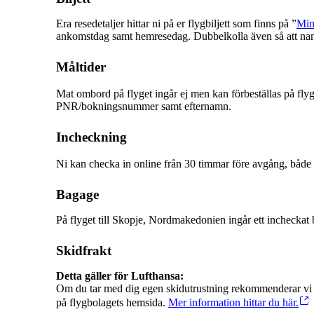
Era resedetaljer hittar ni på er flygbiljett som finns på ”
Min
ankomstdag samt hemresedag. Dubbelkolla även så att namn
Måltider
Mat ombord på flyget ingår ej men kan förbeställas på fly
PNR/bokningsnummer samt efternamn.
Incheckning
Ni kan checka in online från 30 timmar före avgång, både 
Bagage
På flyget till Skopje, Nordmakedonien ingår ett incheckat 
Skidfrakt
Om du tar med dig egen skidutrustning rekommenderar vi at
på flygbolagets hemsida.
Mer information hittar du här.