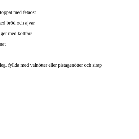
toppat med fetaost
med bröd och ajvar
ager med köttfärs
nat
deg, fyllda med valnötter eller pistagenötter och sirap