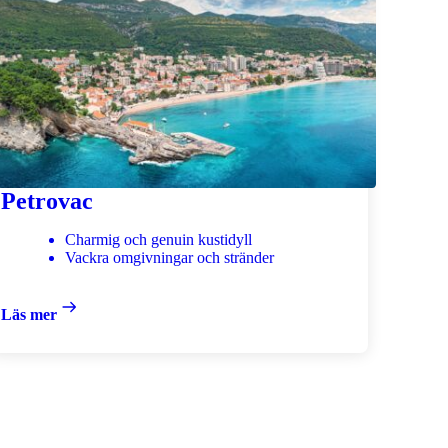
Petrovac
Charmig och genuin kustidyll
Vackra omgivningar och stränder
Läs mer