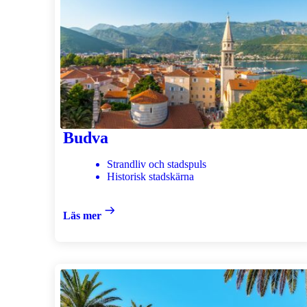
Budva
Strandliv och stadspuls
Historisk stadskärna
Läs mer