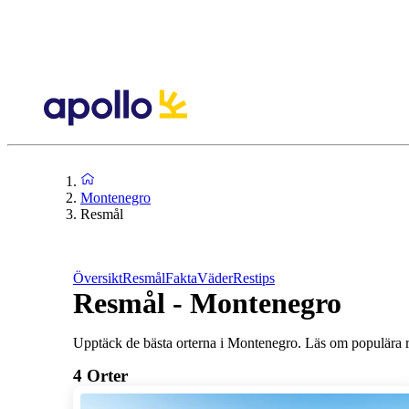
Montenegro
Resmål
Översikt
Resmål
Fakta
Väder
Restips
Resmål - Montenegro
Upptäck de bästa orterna i Montenegro. Läs om populära res
4
Orter