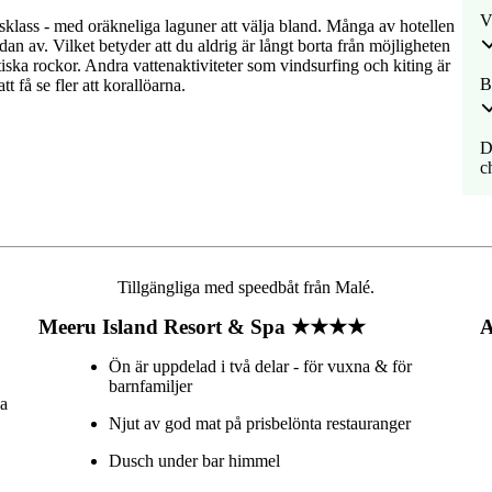
V
sklass - med oräkneliga laguner att välja bland. Många av hotellen
an av. Vilket betyder att du aldrig är långt borta från möjligheten
ska rockor. Andra vattenaktiviteter som vindsurfing och kiting är
B
t få se fler att korallöarna.
D
c
Tillgängliga med speedbåt från Malé.
Meeru Island Resort & Spa ★★★★
A
Ön är uppdelad i två delar - för vuxna & för
barnfamiljer
la
Njut av god mat på prisbelönta restauranger
Dusch under bar himmel