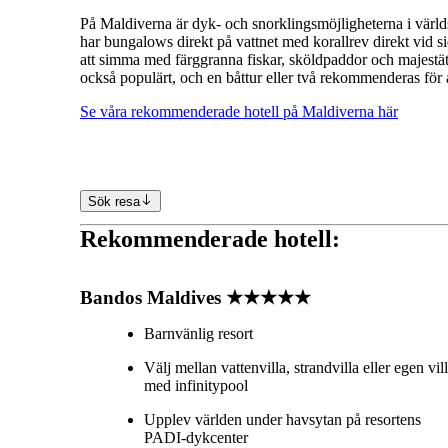
På Maldiverna är dyk- och snorklingsmöjligheterna i värld
har bungalows direkt på vattnet med korallrev direkt vid sid
att simma med färggranna fiskar, sköldpaddor och majestäti
också populärt, och en båttur eller två rekommenderas för at
Se våra rekommenderade hotell på Maldiverna här
Sök resa
Rekommenderade hotell:
Bandos Maldives ★★★★★
Barnvänlig resort
Välj mellan vattenvilla, strandvilla eller egen vil
med infinitypool
Upplev världen under havsytan på resortens
PADI-dykcenter