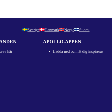
Sverige
Danmark
Norge
Suomi
DANDEN
APOLLO-APPEN
brev här
Ladda ned och låt dig inspireras