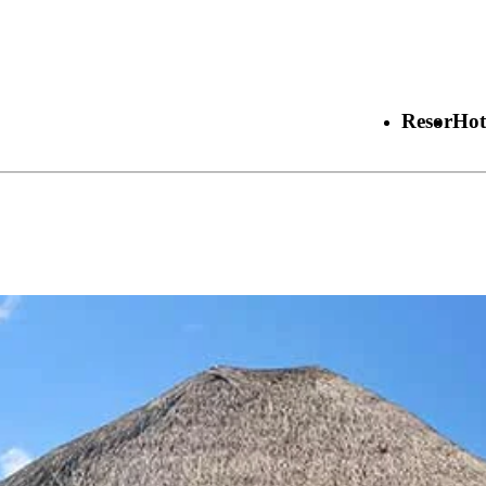
Resor
Hot