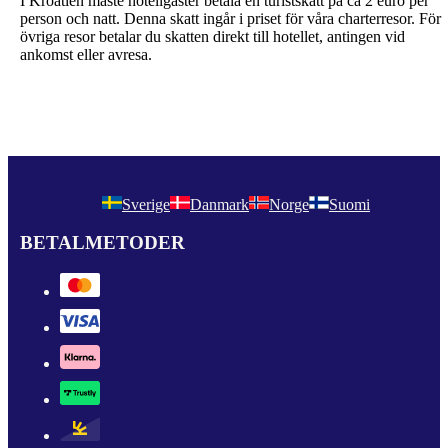
I Kroatien måste hotellgäster betala en turistskatt på ca 2 euro per
person och natt. Denna skatt ingår i priset för våra charterresor. För
övriga resor betalar du skatten direkt till hotellet, antingen vid
ankomst eller avresa.
Sverige
Danmark
Norge
Suomi
BETALMETODER