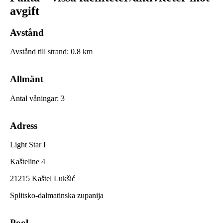
avgift
Avstånd
Avstånd till strand
:
0.8
km
Allmänt
Antal våningar
:
3
Adress
Light Star I
Kašteline 4
21215 Kaštel Lukšić
Splitsko-dalmatinska zupanija
Pool