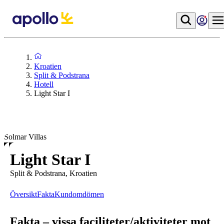
Kroatien
Split & Podstrana
Hotell
Light Star I
Solmar Villas
Light Star I
Split & Podstrana, Kroatien
Översikt
Fakta
Kundomdömen
Fakta – vissa faciliteter/aktiviteter mot