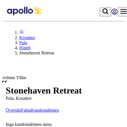
Kroatien
Pula
Hotell
Stonehaven Retreat
Solmar Villas
Stonehaven Retreat
Pula, Kroatien
Översikt
Fakta
Kundomdömen
Inga kundomdömen ännu