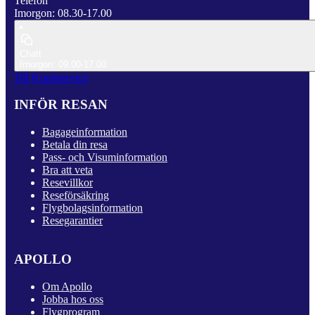
Telefon
Imorgon: 08.30-17.00
Chatt
Imorgon: 09.00-17.00
Till Kundservice
INFÖR RESAN
Bagageinformation
Betala din resa
Pass- och Visuminformation
Bra att veta
Resevillkor
Reseförsäkring
Flygbolagsinformation
Resegarantier
APOLLO
Om Apollo
Jobba hos oss
Flygprogram