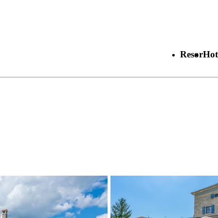
Resor
Hot