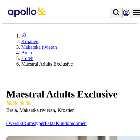
Kroatien
Makarska rivieran
Brela
Hotell
Maestral Adults Exclusive
Maestral Adults Exclusive
Brela, Makarska rivieran, Kroatien
Översikt
Rumstyper
Fakta
Kundomdömen