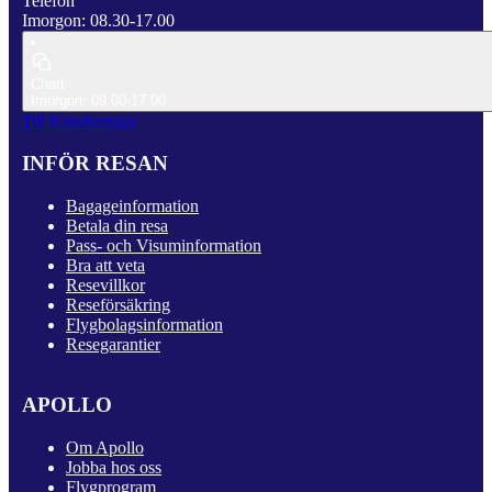
Telefon
Imorgon: 08.30-17.00
Chatt
Imorgon: 09.00-17.00
Till Kundservice
INFÖR RESAN
Bagageinformation
Betala din resa
Pass- och Visuminformation
Bra att veta
Resevillkor
Reseförsäkring
Flygbolagsinformation
Resegarantier
APOLLO
Om Apollo
Jobba hos oss
Flygprogram