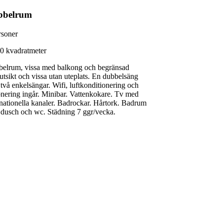
bbelrum
rsoner
20 kvadratmeter
elrum, vissa med balkong och begränsad
utsikt och vissa utan uteplats. En dubbelsäng
r två enkelsängar. Wifi, luftkonditionering och
nering ingår. Minibar. Vattenkokare. Tv med
rnationella kanaler. Badrockar. Hårtork. Badrum
dusch och wc. Städning 7 ggr/vecka.