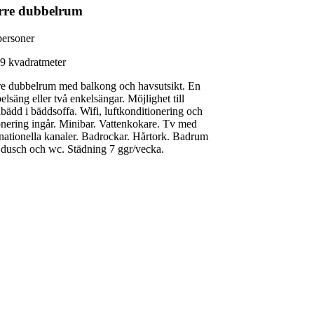
rre dubbelrum
personer
29 kvadratmeter
re dubbelrum med balkong och havsutsikt. En
elsäng eller två enkelsängar. Möjlighet till
abädd i bäddsoffa. Wifi, luftkonditionering och
nering ingår. Minibar. Vattenkokare. Tv med
rnationella kanaler. Badrockar. Hårtork. Badrum
dusch och wc. Städning 7 ggr/vecka.