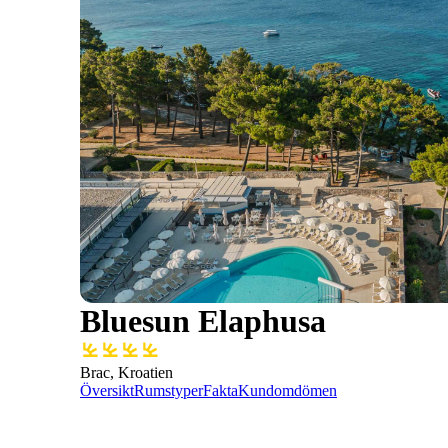
Bluesun Elaphusa
Brac, Kroatien
Översikt
Rumstyper
Fakta
Kundomdömen