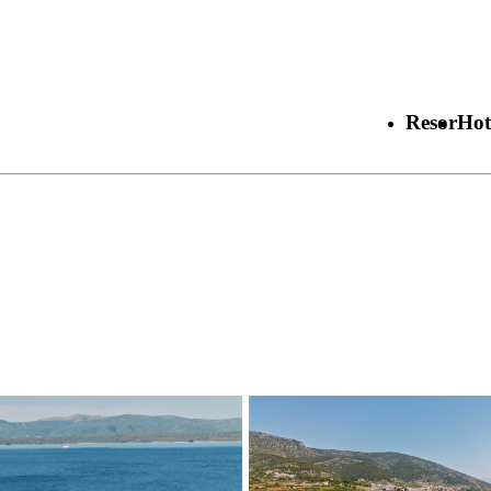
Resor
Hot