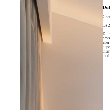
Du
2 pe
C
a 
Dubb
havs
elle
depo
inte
med 