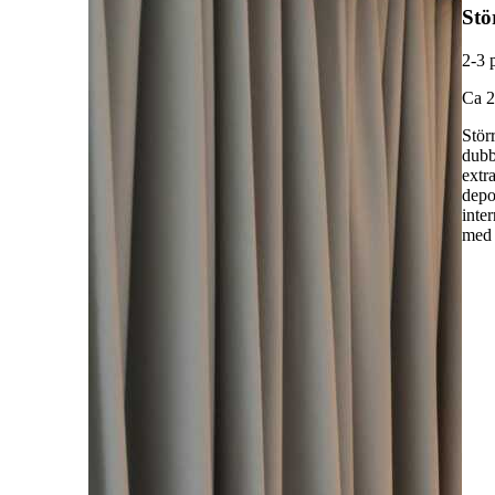
Stö
2-3 
C
a 
Stör
dubb
extr
depo
inte
med 