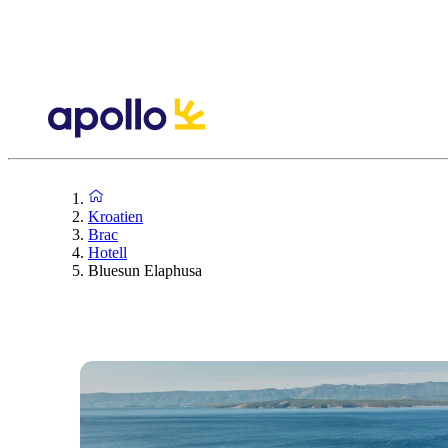
Kroatien
Brac
Hotell
Bluesun Elaphusa