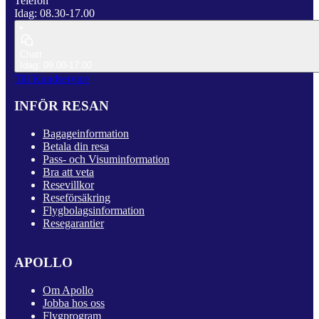
Telefon
Idag: 08.30-17.00
Chatt
Idag: 09.00-17.00
Till Kundservice
INFÖR RESAN
Bagageinformation
Betala din resa
Pass- och Visuminformation
Bra att veta
Resevillkor
Reseförsäkring
Flygbolagsinformation
Resegarantier
APOLLO
Om Apollo
Jobba hos oss
Flygprogram