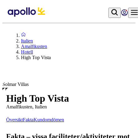
Italien
Amalfikusten
Hotell
High Top Vista
Solmar Villas
High Top Vista
Amalfikusten, Italien
Översikt
Fakta
Kundomdömen
Fakta – vissa faciliteter/aktiviteter mot