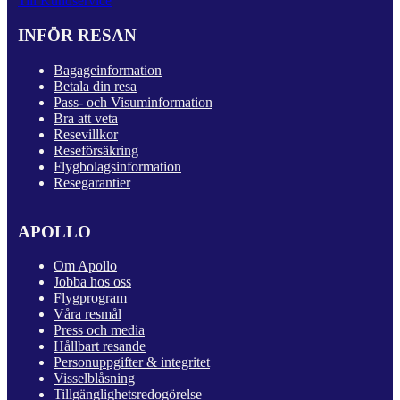
Till Kundservice
INFÖR RESAN
Bagageinformation
Betala din resa
Pass- och Visuminformation
Bra att veta
Resevillkor
Reseförsäkring
Flygbolagsinformation
Resegarantier
APOLLO
Om Apollo
Jobba hos oss
Flygprogram
Våra resmål
Press och media
Hållbart resande
Personuppgifter & integritet
Visselblåsning
Tillgänglighetsredogörelse