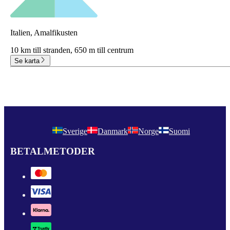
Italien, Amalfikusten
10 km till stranden,
650 m till centrum
Se karta
Sverige
Danmark
Norge
Suomi
BETALMETODER