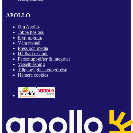
APOLLO
Om Apollo
Jobba hos oss
Flygprogram
Våra resmål
Press och media
Hållbart resande
Personuppgifter & integritet
Visselblåsning
Tillgänglighetsredogörelse
Hantera cookies