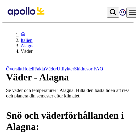
Italien
Alagna
Väder
Översikt
Hotell
Fakta
Väder
Utflykter
Skidresor FAQ
Väder - Alagna
Se väder och temperaturer i Alagna. Hitta den bästa tiden att resa
och planera din semester efter klimatet.
Snö och väderförhållanden i
Alagna: