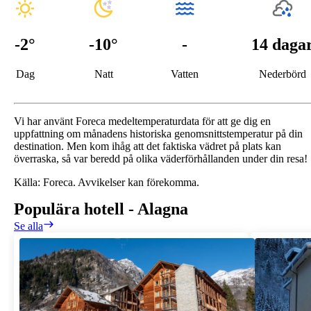
-2
°
-10
°
-
14 daga
Dag
Natt
Vatten
Nederbörd
Vi har använt Foreca medeltemperaturdata för att ge dig en
uppfattning om månadens historiska genomsnittstemperatur på din
destination. Men kom ihåg att det faktiska vädret på plats kan
överraska, så var beredd på olika väderförhållanden under din resa!
Källa: Foreca. Avvikelser kan förekomma.
Populära hotell
-
Alagna
Se alla