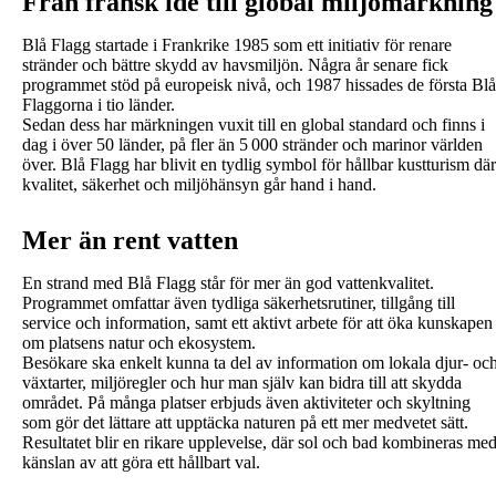
Från fransk idé till global miljömärkning
Blå Flagg startade i Frankrike 1985 som ett initiativ för renare
stränder och bättre skydd av havsmiljön. Några år senare fick
programmet stöd på europeisk nivå, och 1987 hissades de första Blå
Flaggorna i tio länder.
Sedan dess har märkningen vuxit till en global standard och finns i
dag i över 50 länder, på fler än 5 000 stränder och marinor världen
över. Blå Flagg har blivit en tydlig symbol för hållbar kustturism där
kvalitet, säkerhet och miljöhänsyn går hand i hand.
Mer än rent vatten
En strand med Blå Flagg står för mer än god vattenkvalitet.
Programmet omfattar även tydliga säkerhetsrutiner, tillgång till
service och information, samt ett aktivt arbete för att öka kunskapen
om platsens natur och ekosystem.
Besökare ska enkelt kunna ta del av information om lokala djur- oc
växtarter, miljöregler och hur man själv kan bidra till att skydda
området. På många platser erbjuds även aktiviteter och skyltning
som gör det lättare att upptäcka naturen på ett mer medvetet sätt.
Resultatet blir en rikare upplevelse, där sol och bad kombineras me
känslan av att göra ett hållbart val.