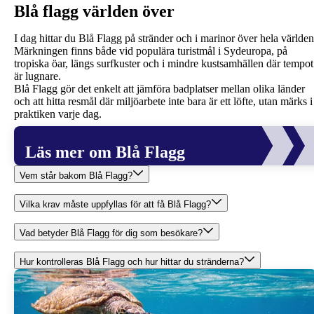
Blå flagg världen över
I dag hittar du Blå Flagg på stränder och i marinor över hela världen
Märkningen finns både vid populära turistmål i Sydeuropa, på
tropiska öar, längs surfkuster och i mindre kustsamhällen där tempot
är lugnare.
Blå Flagg gör det enkelt att jämföra badplatser mellan olika länder
och att hitta resmål där miljöarbete inte bara är ett löfte, utan märks i
praktiken varje dag.
Läs mer om Blå Flagg
Vem står bakom Blå Flagg?
Vilka krav måste uppfyllas för att få Blå Flagg?
Vad betyder Blå Flagg för dig som besökare?
Hur kontrolleras Blå Flagg och hur hittar du stränderna?