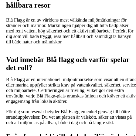
hållbara resor
Blå Flagg är en av världens mest välkända miljömärkningar för
stränder och marinor. Märkningen hjälper dig att hitta badplatser
med rent vatten, hög säkerhet och ett aktivt miljöarbete. Perfekt för
dig som vill bada tryggt, resa mer hållbart och samtidigt ta hänsyn
till både natur och människor.
Vad innebär Blå flagg och varför spelar
det roll?
Blå Flagg är en internationell miljöutmärkelse som visar att en stran
eller marina uppfyller strikta krav på vattenkvalitet, säkerhet, service
och miljöarbete. Certifieringen är frivillig, vilket gör den extra
trovärdig, varje Blå Flagg-plats granskas årligen och kräver ett aktiv
engagemang från lokala aktörer.
För dig som resenär betyder Blå Flagg en enkel genväg till bättre
strandupplevelser. Du vet att platsen är välskött, säker att vistas på
och att miljön tas på allvar, både i dag och på längre sikt.