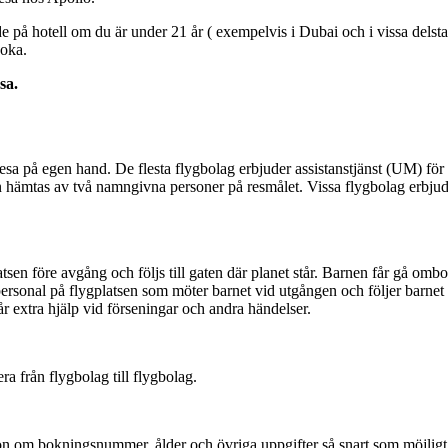
de på hotell om du är under 21 år ( exempelvis i Dubai och i vissa delst
boka.
sa.
å resa på egen hand. De flesta flygbolag erbjuder assistanstjänst (UM) f
 hämtas av två namngivna personer på resmålet. Vissa flygbolag erbjude
tsen före avgång och följs till gaten där planet står. Barnen får gå ombo
t personal på flygplatsen som möter barnet vid utgången och följer barn
r extra hjälp vid förseningar och andra händelser.
ra från flygbolag till flygbolag.
om bokningsnummer, ålder och övriga uppgifter så snart som möjligt ef