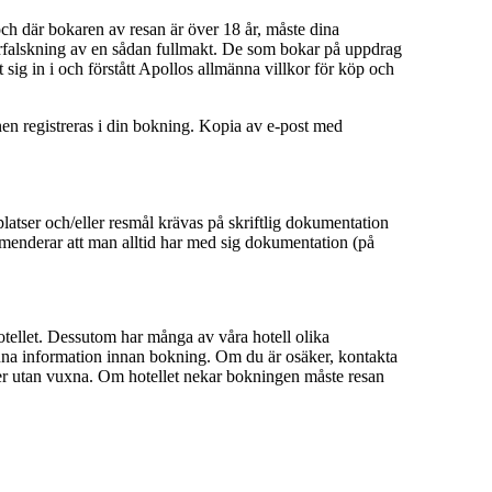
h där bokaren av resan är över 18 år, måste dina
 förfalskning av en sådan fullmakt. De som bokar på uppdrag
 sig in i och förstått Apollos allmänna villkor för köp och
onen registreras i din bokning. Kopia av e-post med
atser och/eller resmål krävas på skriftlig dokumentation
mmenderar att man alltid har med sig dokumentation (på
hotellet. Dessutom har många av våra hotell olika
denna information innan bokning. Om du är osäker, kontakta
ser utan vuxna. Om hotellet nekar bokningen måste resan