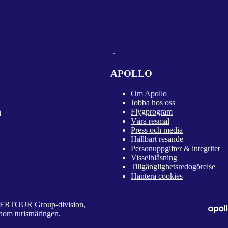
APOLLO
Om Apollo
Jobba hos oss
n
Flygprogram
Våra resmål
Press och media
Hållbart resande
Personuppgifter & integritet
Visselblåsning
Tillgänglighetsredogörelse
Hantera cookies
 DERTOUR Group-division,
nom turistnäringen.