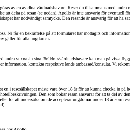
göras av en av dina vårdnadshavare. Reser du tillsammans med andra oc
lse att delta på resan (se nedan). Apollo är inte ansvarig för eventuell
llskapet har nödvändigt samtycke. Den resande är ansvarig för att ha satt
 oss. Ni får en bekräftelse på att formuläret har mottagits och informati
av gäller för alla ungdomar.
d andra vuxna än sina föräldrar/vårdnadshavare kan man på vissa flygpl
mer information, kontakta respektive lands ambassad/konsulat. Vi reko
t en i resesällskapet måste vara över 18 år för att kunna checka in på 
 i hotellbeskrivningen. Den som bokar resan ansvarar för att ta del av 
otellet för att undersöka om de accepterar ungdomar under 18 år som re
ad).
esa hos Apollo.