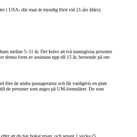
ater i USA- där man är myndig först vid 21-års ålder).
ör barn mellan 5–11 år. Det krävs att två namngivna personer
r denna form av assistans upp till 15 år, beroende på om
rd före de andra passagerarna och får vanligtvis en plats
et till de personer som anges på UM-formuläret. De som
ter att du har bokat resan, och senast 1 vecka (5