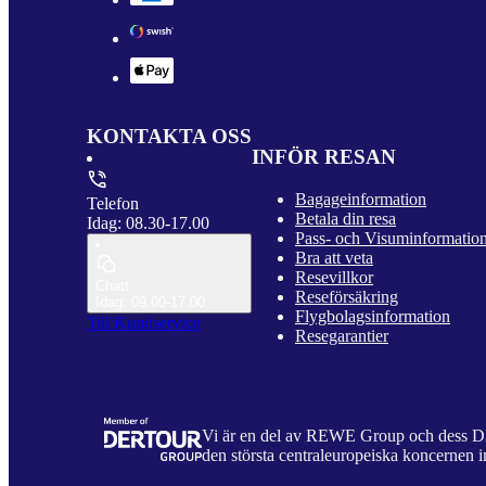
KONTAKTA OSS
INFÖR RESAN
Bagageinformation
Telefon
Betala din resa
Idag: 08.30-17.00
Pass- och Visuminformatio
Bra att veta
Resevillkor
Chatt
Reseförsäkring
Idag: 09.00-17.00
Flygbolagsinformation
Till Kundservice
Resegarantier
Vi är en del av REWE Group och dess
den största centraleuropeiska koncernen i