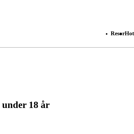
Resor
Hot
 under 18 år