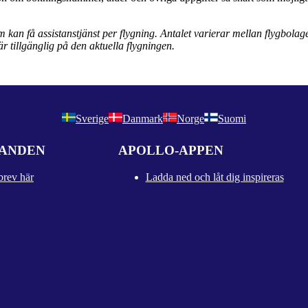
m kan få assistanstjänst per flygning. Antalet varierar mellan flygbola
r tillgänglig på den aktuella flygningen.
Sverige
Danmark
Norge
Suomi
DANDEN
APOLLO-APPEN
brev här
Ladda ned och låt dig inspireras