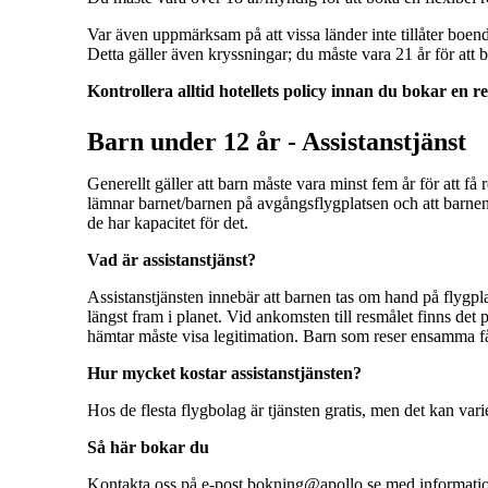
Var även uppmärksam på att vissa länder inte tillåter boen
Detta gäller även kryssningar; du måste vara 21 år för att 
Kontrollera alltid hotellets policy innan du bokar en re
Barn under 12 år - Assistanstjänst
Generellt gäller att barn måste vara minst fem år för att f
lämnar barnet/barnen på avgångsflygplatsen och att barnen
de har kapacitet för det.
Vad är assistanstjänst?
Assistanstjänsten innebär att barnen tas om hand på flygpla
längst fram i planet. Vid ankomsten till resmålet finns de
hämtar måste visa legitimation. Barn som reser ensamma få
Hur mycket kostar assistanstjänsten?
Hos de flesta flygbolag är tjänsten gratis, men det kan varie
Så här bokar du
Kontakta oss på e-post bokning@apollo.se med information 