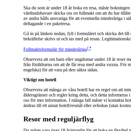
Ska du som är under 18 år boka en resa, måste bokningen 
vårdnadshavare skicka oss en fullmakt om att du har tillåte
av andra hålls ansvariga för att eventuella minderåriga i sä
deltagande i en paketresa.
Gå in på länken nedan, fyll i formuläret och skicka det till
bekräftelse skrivs ut och tas med på resan. Legitimationskr
Fullmaktsformulär för minderåriga
Observera att om barn eller ungdomar under 18 år reser me
från föräldrarna om att de får resa med andra vuxna. För 
engelska) för att vara på den säkra sidan.
Viktigt om hotell
Observera att många av våra hotell har en regel om att mins
åldersgränser och regler kring detta, och detta informeras
oss för mer information. I många fall måste vi kontakta h
ändras till ett annat hotell/resmål eller avbokas (utan kostn
Resor med reguljärflyg
Du måste vara över 18 år/myndig för att boka en flexibel r