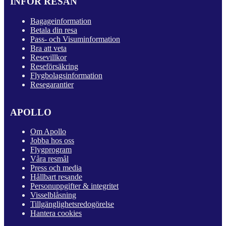
INFÖR RESAN
Bagageinformation
Betala din resa
Pass- och Visuminformation
Bra att veta
Resevillkor
Reseförsäkring
Flygbolagsinformation
Resegarantier
APOLLO
Om Apollo
Jobba hos oss
Flygprogram
Våra resmål
Press och media
Hållbart resande
Personuppgifter & integritet
Visselblåsning
Tillgänglighetsredogörelse
Hantera cookies