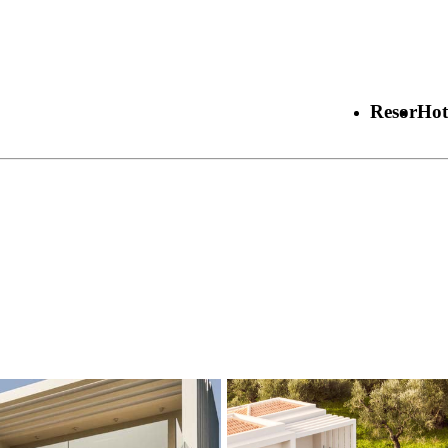
Resor
Hot