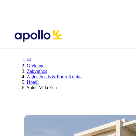
Grekland
Zakynthos
Agios Sostis & Porto Koukla
Hotell
Soleil Villa Ena