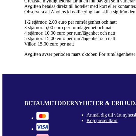
Grekiska myndigheterna tar ut en miljöavgift som varierar b
Avgiften betalas direkt till hotellet med kort eller kontante
Observera att Apollos klassificering kan skilja sig från den 
1-2 stjärnor: 2,00 euro per rum/lägenhet och natt
3 stjärnor: 5,00 euro per rum/lägenhet och natt
4 stjärnor: 10,00 euro per rum/lägenhet och natt
5 stjärnor: 15,00 euro per rum/lägenhet och natt
Villor: 15,00 euro per natt
Avgiften avser perioden mars-oktober. För rum/lägenheter ä
BETALMETODER
NYHETER & ERBJU
Anmäl dig till vårt nyhets
Köp presentkort