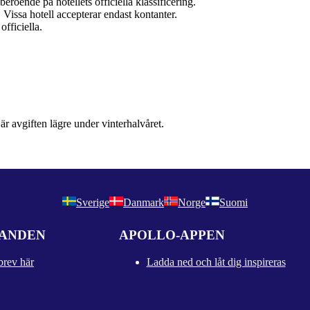
eroende på hotellets officiella klassificering.
r. Vissa hotell accepterar endast kontanter.
officiella.
r avgiften lägre under vinterhalvåret.
Sverige
Danmark
Norge
Suomi
DANDEN
APOLLO-APPEN
brev här
Ladda ned och låt dig inspireras