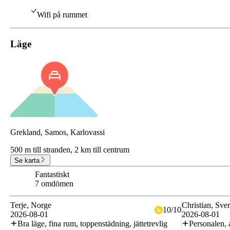
Wifi på rummet
Läge
Grekland, Samos, Karlovassi
500 m till stranden,
2 km till centrum
Se karta
Fantastiskt
9.7
7 omdömen
Terje
, Norge
Christian
, Sve
10
/
10
2026-08-01
2026-08-01
Bra läge, fina rum, toppenstädning, jättetrevlig
Personalen, 