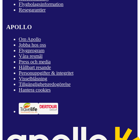
Flygbolagsinformation
Resegarantier
APOLLO
Om Apollo
Jobba hos oss
Flygprogram
Våra resmål
Press och media
Hållbart resande
Personuppgifter & integritet
Visselblåsning
Tillgänglighetsredogörelse
Hantera cookies