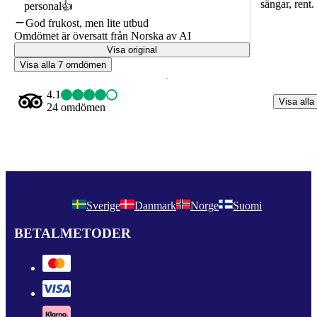
sängar, rent.
personal👍
God frukost, men lite utbud
Omdömet är översatt från Norska av AI
Visa original
Visa alla 7 omdömen
4.1
Visa alla
24 omdömen
Sverige
Danmark
Norge
Suomi
BETALMETODER