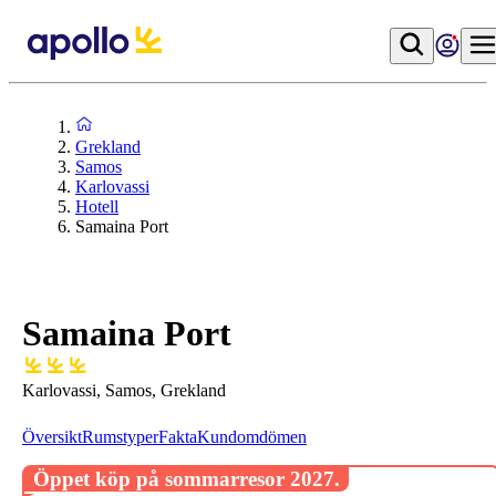
Grekland
Samos
Karlovassi
Hotell
Samaina Port
Samaina Port
Karlovassi, Samos, Grekland
Översikt
Rumstyper
Fakta
Kundomdömen
Öppet köp på sommarresor 2027.