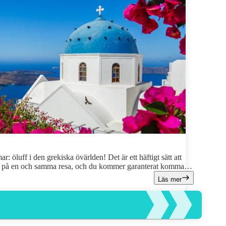
r: öluff i den grekiska övärlden! Det är ett häftigt sätt att
t på en och samma resa, och du kommer garanterat komma
Här har vi samlat alla tips och sådant som är bra att veta
Läs mer
tt smidigare sätt att båtluffa på genom våra kombinationsresor
nkelt som möjligt för dig att boka din drömresa!