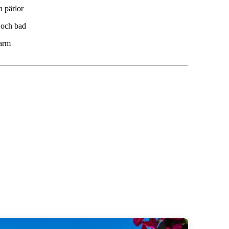
 pärlor
 och bad
arm