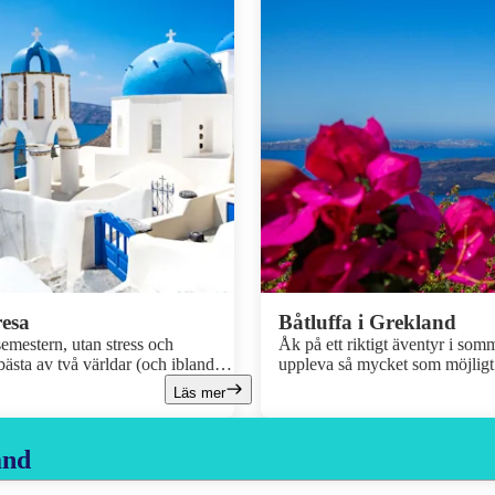
resa
Båtluffa i Grekland
emestern, utan stress och
Åk på ett riktigt äventyr i somma
ästa av två världar (och ibland
uppleva så mycket som möjlig
lv, vi har gjort jobbet åt dig. Här är
hem med många härliga minnen. 
Läs mer
nation!
inför båtluffen och tipsar om e
– allt för att det ska vara så e
and