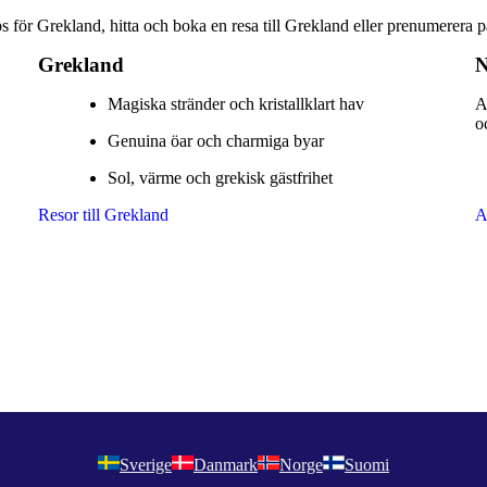
ips för Grekland, hitta och boka en resa till Grekland eller prenumerera p
Grekland
N
Magiska stränder och kristallklart hav
A
o
Genuina öar och charmiga byar
Sol, värme och grekisk gästfrihet
Resor till Grekland
A
Sverige
Danmark
Norge
Suomi