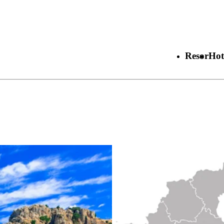
Resor
Hot