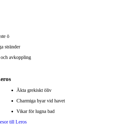
ste ö
a stränder
t och avkoppling
eros
Äkta grekiskt öliv
Charmiga byar vid havet
Vikar för lugna bad
esor till Leros