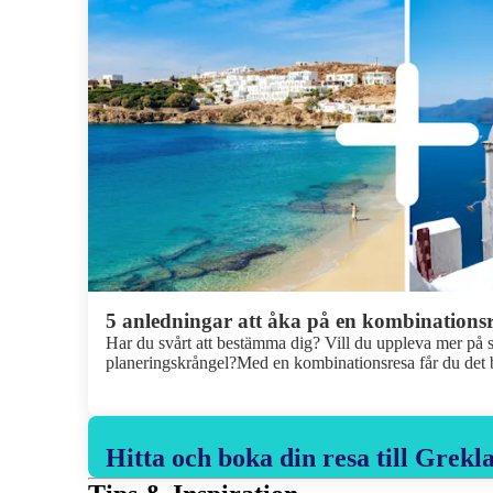
5 anledningar att åka på en kombinations
Har du svårt att bestämma dig? Vill du uppleva mer på s
planeringskrångel?Med en kombinationsresa får du det b
fler!). Du slipper pussla ihop flyg, hotell och transfer sjä
fem anledningar varför din nästa resa ska vara en kombi
Hitta och boka din resa till Grekl