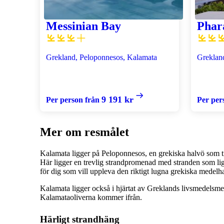
Messinian Bay
Phar
Grekland, Peloponnesos, Kalamata
Greklan
9 191 kr
Per person från
Per per
Mer om resmålet
Kalamata ligger på Peloponnesos, en grekiska halvö som till
Här ligger en trevlig strandpromenad med stranden som ligg
för dig som vill uppleva den riktigt lugna grekiska medel
Kalamata ligger också i hjärtat av Greklands livsmedelsme
Kalamataoliverna kommer ifrån.
Härligt strandhäng