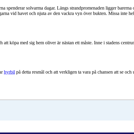
rna spenderar solvarma dagar. Längs strandpromenaden ligger barerna oc
eringarna vid havet och njuta av den vackra vyn över bukten. Missa inte he
h att köpa med sig hem oliver är nästan ett måste. Inne i stadens centr
ar
hyrbil
på detta resmål och att verkligen ta vara på chansen att se och