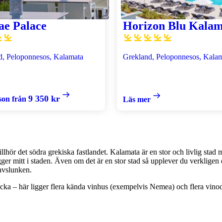
ae Palace
Horizon Blu Kalam
d, Peloponnesos, Kalamata
Grekland, Peloponnesos, Kala
9 350 kr
son från
Läs mer
hör det södra grekiska fastlandet. Kalamata är en stor och livlig stad m
er mitt i staden. Även om det är en stor stad så upplever du verkligen 
havslunken.
cka – här ligger flera kända vinhus (exempelvis Nemea) och flera vinodl