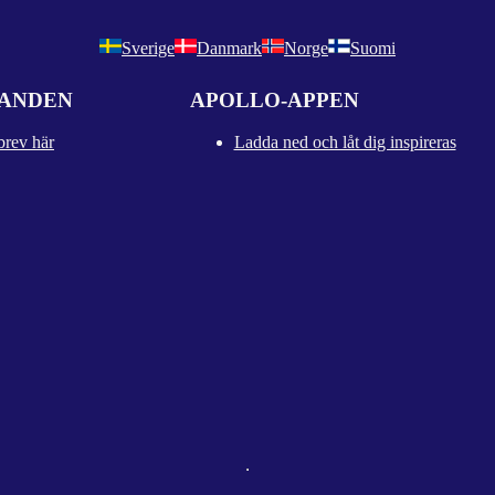
Sverige
Danmark
Norge
Suomi
DANDEN
APOLLO-APPEN
brev här
Ladda ned och låt dig inspireras