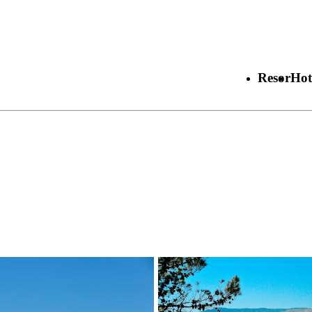
Resor
Hot