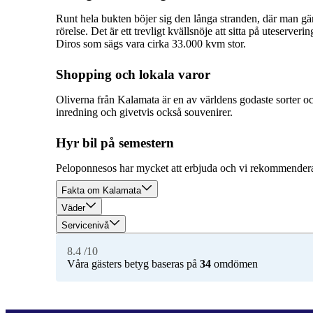
Runt hela bukten böjer sig den långa stranden, där man gä
rörelse. Det är ett trevligt kvällsnöje att sitta på uteserv
Diros som sägs vara cirka 33.000 kvm stor.
Shopping och lokala varor
Oliverna från Kalamata är en av världens godaste sorter oc
inredning och givetvis också souvenirer.
Hyr bil på semestern
Peloponnesos har mycket att erbjuda och vi rekommender
Fakta om Kalamata
Väder
Servicenivå
8.4
/10
Våra gästers betyg baseras på
34
omdömen