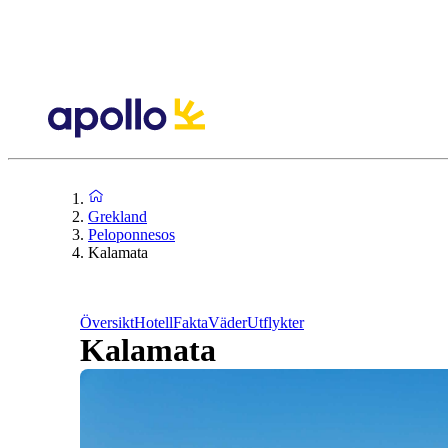
Grekland
Peloponnesos
Kalamata
Översikt
Hotell
Fakta
Väder
Utflykter
Kalamata