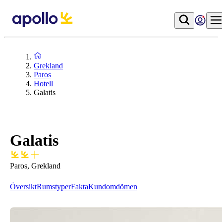
Grekland
Paros
Hotell
Galatis
Galatis
Paros, Grekland
Översikt
Rumstyper
Fakta
Kundomdömen