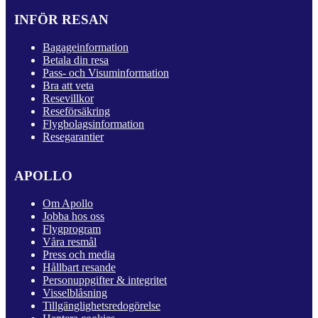
INFÖR RESAN
Bagageinformation
Betala din resa
Pass- och Visuminformation
Bra att veta
Resevillkor
Reseförsäkring
Flygbolagsinformation
Resegarantier
APOLLO
Om Apollo
Jobba hos oss
Flygprogram
Våra resmål
Press och media
Hållbart resande
Personuppgifter & integritet
Visselblåsning
Tillgänglighetsredogörelse