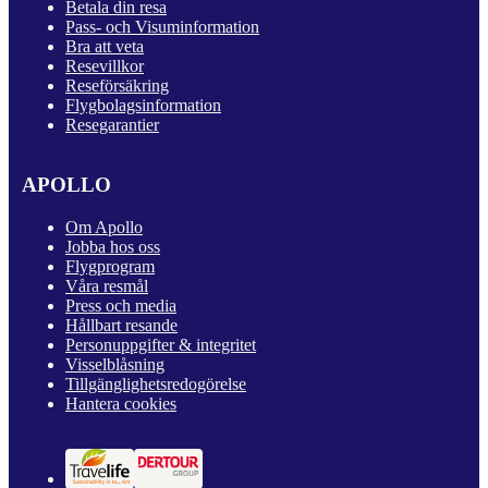
Betala din resa
Pass- och Visuminformation
Bra att veta
Resevillkor
Reseförsäkring
Flygbolagsinformation
Resegarantier
APOLLO
Om Apollo
Jobba hos oss
Flygprogram
Våra resmål
Press och media
Hållbart resande
Personuppgifter & integritet
Visselblåsning
Tillgänglighetsredogörelse
Hantera cookies