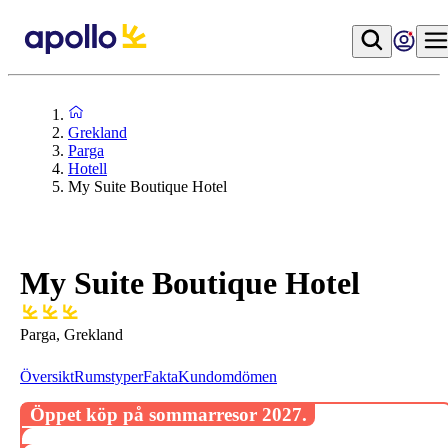
Grekland
Parga
Hotell
My Suite Boutique Hotel
My Suite Boutique Hotel
Parga, Grekland
Översikt
Rumstyper
Fakta
Kundomdömen
Öppet köp på sommarresor 2027.