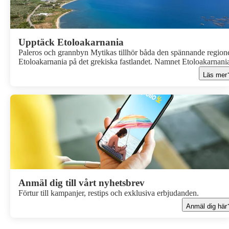
Upptäck Etoloakarnania
Paleros och grannbyn Mytikas tillhör båda den spännande region
Etoloakarnania på det grekiska fastlandet. Namnet Etoloakarnani
låter kanske krångligt, men det är egentligen en kombination av t
Läs mer
gamla landskap: Etolien och Akarnanien. Här får du uppleva allt
från natur och historia till det genuina grekiska vardagslivet, på e
och samma resa!
Anmäl dig till vårt nyhetsbrev
Förtur till kampanjer, restips och exklusiva erbjudanden.
Anmäl dig här