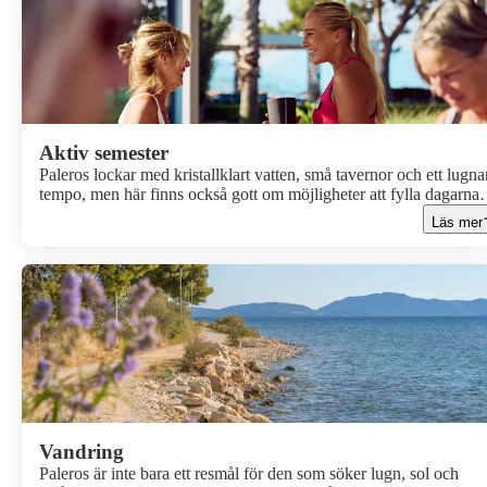
Aktiv semester
Paleros lockar med kristallklart vatten, små tavernor och ett lugna
tempo, men här finns också gott om möjligheter att fylla dagarna
med rörelse och upplevelser. För dig som gärna blandar lata stun
Läs mer
i solen med aktiva inslag är Paleros ett perfekt resmål.
Vandring
Paleros är inte bara ett resmål för den som söker lugn, sol och