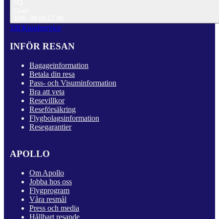
Chatt
10/8: 09.00-17.00
Till Kundservice
INFÖR RESAN
Bagageinformation
Betala din resa
Pass- och Visuminformation
Bra att veta
Resevillkor
Reseförsäkring
Flygbolagsinformation
Resegarantier
APOLLO
Om Apollo
Jobba hos oss
Flygprogram
Våra resmål
Press och media
Hållbart resande