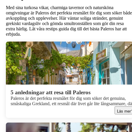
Med sina turkosa vikar, charmiga tavernor och natursköna
omgivningar är Paleros det perfekta resmålet för dig som söker både
avkoppling och upplevelser. Här väntar soliga stränder, genuint
grekiskt vardagsliv och gömda smultronställen som gör din resa
extra härlig. Låt våra restips guida dig till det bästa Paleros har att
erbjuda.
5 anledningar att resa till Paleros
Paleros är det perfekta resmålet för dig som söker det genuina,
småskaliga Grekland, ett resmål där livet går lite långsammare, dä
havet glittrar lugnt i bakgrunden och där du snabbt kommer in i
Läs mer
semesterlunken. Här väntar familjeägda hotell, fantastisk grekisk
mat, natursköna omgivningar och en atmosfär som gör det enkelt 
bara vara.Här är våra 5 bästa tips för varför du ska resa till Paleros
sommar!