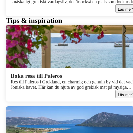
småskaligt grekiskt vardagsliv, det är också en plats som lockar 
som gillar att vandra. Med sin orörda natur, sitt bergslandskap oc
Läs mer
sina glittrande kuststråk erbjuder Paleros en vandringsupplevelse
som är både avkopplande och storslagen. Här möts du av olivlund
Tips & inspiration
doftande pinjeskog, utsiktsplatser som tar andan ur dig och små b
där tiden tycks ha stått stilla. Vandring är kanske det allra bästa sät
att verkligen lära känna Paleros.
Boka resa till Paleros
Res till Paleros i Grekland, en charmig och genuin by vid det vac
Joniska havet. Här kan du njuta av god grekisk mat på mysiga
tavernor omgivna av blomstrande bougainvilleas, ta sköna dopp 
Läs mer
de fina sandstränderna och utforska de orörda omgivningarna
genom härliga vandringar eller cykelturer.