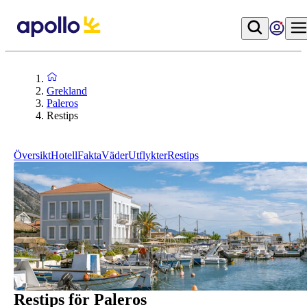
Grekland
Paleros
Restips
Översikt
Hotell
Fakta
Väder
Utflykter
Restips
Restips för Paleros