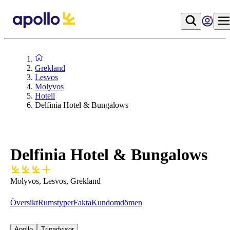
Grekland
Lesvos
Molyvos
Hotell
Delfinia Hotel & Bungalows
Delfinia Hotel & Bungalows
Molyvos, Lesvos, Grekland
Översikt
Rumstyper
Fakta
Kundomdömen
Apollo
Tripadvisor