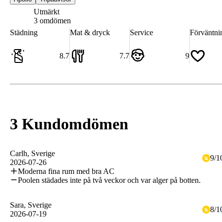
Utmärkt
8.7
3 omdömen
Städning
Mat & dryck
Service
Förväntni
8.7
7.7
9
3 Kundomdömen
Carlh
, Sverige
9
/
1
2026-07-26
Moderna fina rum med bra AC
Poolen städades inte på två veckor och var alger på botten.
Sara
, Sverige
8
/
1
2026-07-19