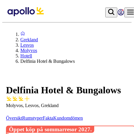
Grekland
Lesvos
Molyvos
Hotell
Delfinia Hotel & Bungalows
Delfinia Hotel & Bungalows
Molyvos, Lesvos, Grekland
Översikt
Rumstyper
Fakta
Kundomdömen
Öppet köp på sommarresor 2027.