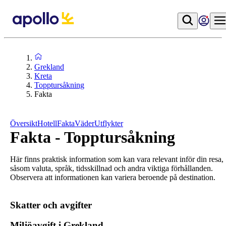
Grekland
Kreta
Topptursåkning
Fakta
Översikt
Hotell
Fakta
Väder
Utflykter
Fakta - Topptursåkning
Här finns praktisk information som kan vara relevant inför din resa,
såsom valuta, språk, tidsskillnad och andra viktiga förhållanden.
Observera att informationen kan variera beroende på destination.
Skatter och avgifter
Miljöavgift i Grekland