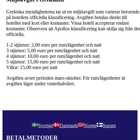
Grekiska myndigheterna tar ut en miljöavgift som varierar beroende
på hotellets officiella klassificering. Avgiften betalas direkt till
hotellet med kort eller kontanter. Vissa hotell accepterar endast
kontanter. Observera att Apollos klassificering kan skilja sig från de
officiella.
1-2 stjärnor: 2,00 euro per rum/lägenhet och natt
3 stjärnor: 5,00 euro per rum/lägenhet och natt
4 stjärnor: 10,00 euro per rum/lägenhet och natt
5 stjärnor: 15,00 euro per rum/lägenhet och natt
Villor: 15,00 euro per natt
Avgiften avser perioden mars-oktober. För rum/lägenheter är
avgiften lägre under vinterhalvåret.
Sverige
Danmark
Norge
Suomi
BETALMETODER