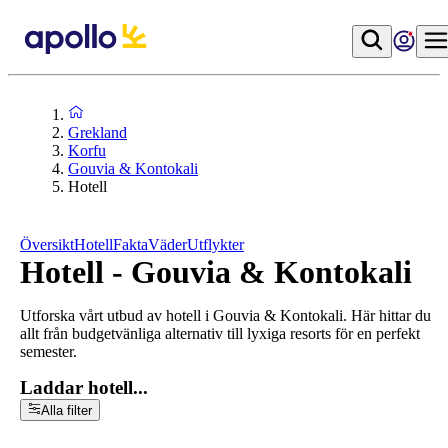
Grekland
Korfu
Gouvia & Kontokali
Hotell
Översikt
Hotell
Fakta
Väder
Utflykter
Hotell - Gouvia & Kontokali
Utforska vårt utbud av hotell i Gouvia & Kontokali. Här hittar du
allt från budgetvänliga alternativ till lyxiga resorts för en perfekt
semester.
Laddar hotell...
Alla filter