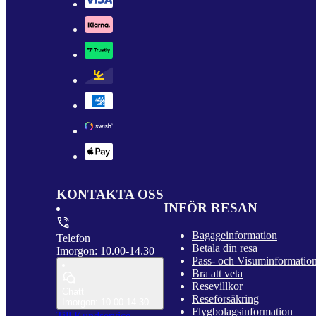
KONTAKTA OSS
INFÖR RESAN
Bagageinformation
Telefon
Betala din resa
Imorgon: 10.00-14.30
Pass- och Visuminformatio
Bra att veta
Resevillkor
Chatt
Reseförsäkring
Imorgon: 10.00-14.30
Flygbolagsinformation
Till Kundservice