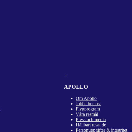
APOLLO
Om Apollo
Jobba hos oss
n
Flygprogram
Våra resmål
Press och media
Hållbart resande
Personuppgifter & integritet