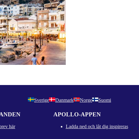
Sverige
Danmark
Norge
Suomi
DANDEN
APOLLO-APPEN
brev här
Ladda ned och låt dig inspireras