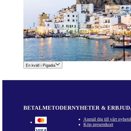
En kväll i Pigadia
BETALMETODER
NYHETER & ERBJU
Anmäl dig till vårt nyhets
Köp presentkort