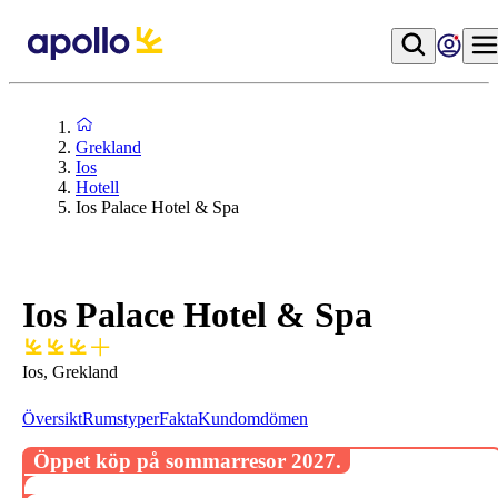
Grekland
Ios
Hotell
Ios Palace Hotel & Spa
Ios Palace Hotel & Spa
Ios, Grekland
Översikt
Rumstyper
Fakta
Kundomdömen
Öppet köp på sommarresor 2027.