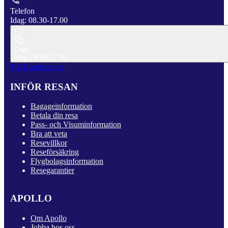
Telefon
Idag: 08.30-17.00
Chatt
Idag: 09.00-17.00
Till Kundservice
INFÖR RESAN
Bagageinformation
Betala din resa
Pass- och Visuminformation
Bra att veta
Resevillkor
Reseförsäkring
Flygbolagsinformation
Resegarantier
APOLLO
Om Apollo
Jobba hos oss