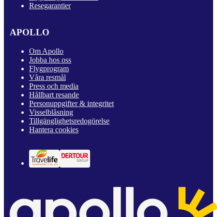
Resegarantier
APOLLO
Om Apollo
Jobba hos oss
Flygprogram
Våra resmål
Press och media
Hållbart resande
Personuppgifter & integritet
Visselblåsning
Tillgänglighetsredogörelse
Hantera cookies