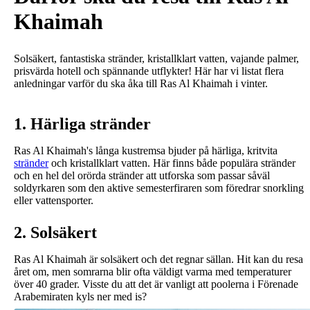
Khaimah
Solsäkert, fantastiska stränder, kristallklart vatten, vajande palmer,
prisvärda hotell och spännande utflykter! Här har vi listat flera
anledningar varför du ska åka till Ras Al Khaimah i vinter.
1. Härliga stränder
Ras Al Khaimah's långa kustremsa bjuder på härliga, kritvita
stränder
och kristallklart vatten. Här finns både populära stränder
och en hel del orörda stränder att utforska som passar såväl
soldyrkaren som den aktive semesterfiraren som föredrar snorkling
eller vattensporter.
2. Solsäkert
Ras Al Khaimah är solsäkert och det regnar sällan. Hit kan du resa
året om, men somrarna blir ofta väldigt varma med temperaturer
över 40 grader. Visste du att det är vanligt att poolerna i Förenade
Arabemiraten kyls ner med is?