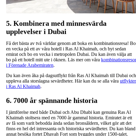
5. Kombinera med minnesvärda
upplevelser i Dubai
Få det bästa av två världar genom att boka en kombinationsresa! Bo
en vecka på ett av våra hotell i Ras Al Khaimah, och byt sedan
emirat och bo en vecka i metropolen Dubai. Du kan även välja att
bo på ett hotell mitt ute i öknen. Läs mer om våra
kombinationsreso
i Förenade Arabemiraten
.
Du kan även åka på dagsutflykt från Ras Al Khaimah till Dubai och
uppleva alla storslagna sevärdheter. Här kan du se alla våra
utflykter
i Ras Al Khaimah
6. 7000 år spännande historia
I jämförelse med både Dubai och Abu Dhabi kan genuina Ras Al
Khaimah stoltsera med en 7000 år gammal historia. Emiratet är ett
av få som varit bebodda ända sedan bronsåldern, vilket gör att det
finns en hel del intressanta och historiska sevärdheter. Du kan bland
annat besöka fortet Dhayah Fort som byggdes under 1500-talet.